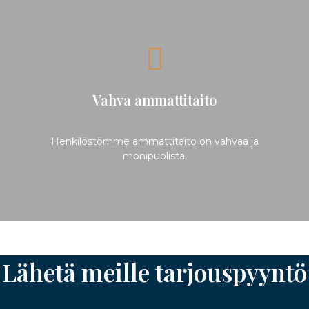
Vahva ammattitaito
Henkilöstömme ammattitaito on vahvaa ja
monipuolista.
Lähetä meille tarjouspyyntö