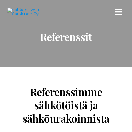
Referenssit
Referenssimme
sähkötöistä ja
sähköurakoinnista