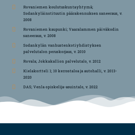
Rovaniemen koulutuskuntayhtymä;
Sodankyläinstituutin päärakennuksen saneeraus, v.
2008
Rovaniemen kaupunki; Vaaralammen päiväkodin
saneeraus, v. 2008
Sodankylän vanhustenkotiyhdistyksen
palvelutalon peruskorjaus, v. 2010
Rovala; Jokkakallion palvelutalo, v. 2012
Kielakortteli 1; 10 kerrostaloa ja autohalli, v. 2013-
2020
DAS; Venla opiskelija-asuintalo, v. 2022