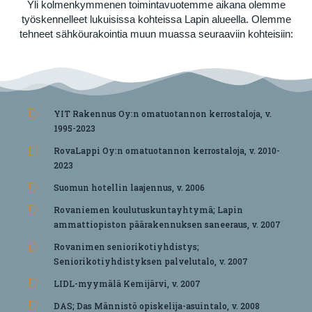
Yli kolmenkymmenen toimintavuotemme aikana olemme
työskennelleet lukuisissa kohteissa Lapin alueella. Olemme
tehneet sähköurakointia muun muassa seuraaviin kohteisiin:
YIT Rakennus Oy:n omatuotannon kerrostaloja, v.
1995-2023
RovaLappi Oy:n omatuotannon kerrostaloja, v. 2010-
2023
Suomun hotellin laajennus, v. 2006
Rovaniemen koulutuskuntayhtymä; Lapin
ammattiopiston päärakennuksen saneeraus, v. 2007
Rovanimen seniorikotiyhdistys;
Seniorikotiyhdistyksen palvelutalo, v. 2007
LIDL-myymälä Kemijärvi, v. 2007
DAS; Das Männistö opiskelija-asuintalo, v. 2008