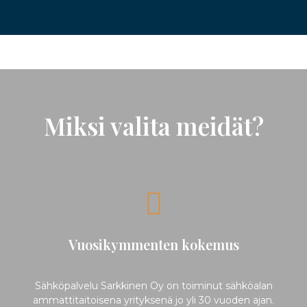
Miksi valita meidät?
Vuosikymmenten kokemus
Sähköpalvelu Sarkkinen Oy on toiminut sähköalan
ammattitaitoisena yrityksenä jo yli 30 vuoden ajan.